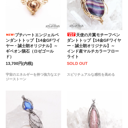
天使の片翼モチーフペン
プチハートエンジェルペ
ダントトップ【14金GFワイヤ
ンダントトップ【14金GFワイ
ー・誠士朗オリジナル】～
ヤー・誠士朗オリジナル】～
インド産マルチカラーフロー
ギベオン隕石（ロゼゴール
ライト
ド）
SOLD OUT
13,700円(内税)
スピリチュアルな感性を高める
宇宙のエネルギーを持つ強力なエナ
ジーストーン