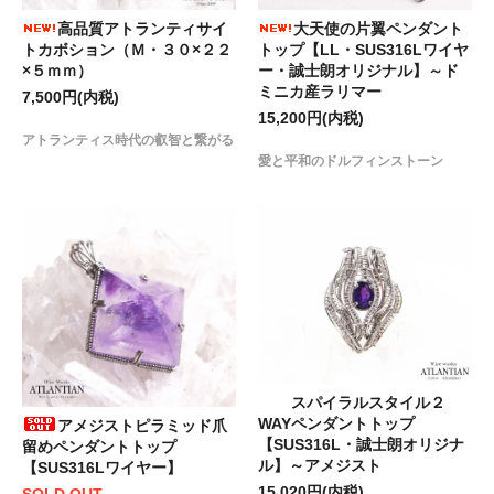
高品質アトランティサイ
大天使の片翼ペンダント
トカボション（Ｍ・３０×２２
トップ【LL・SUS316Lワイヤ
×５ｍｍ）
ー・誠士朗オリジナル】～ド
ミニカ産ラリマー
7,500円(内税)
15,200円(内税)
アトランティス時代の叡智と繋がる
愛と平和のドルフィンストーン
スパイラルスタイル２
WAYペンダントトップ
アメジストピラミッド爪
【SUS316L・誠士朗オリジナ
留めペンダントトップ
ル】～アメジスト
【SUS316Lワイヤー】
15,020円(内税)
SOLD OUT