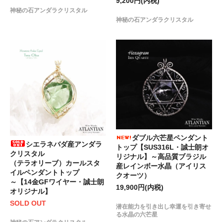
9,200円(内税)
神秘の石アンダラクリスタル
神秘の石アンダラクリスタル
ダブル六芒星ペンダント
シエラネバダ産アンダラ
トップ【SUS316L・誠士朗オ
クリスタル
リジナル】～高品質ブラジル
（テラオリーブ）カールスタ
産レインボー水晶（アイリス
イルペンダントトップ
クオーツ）
～【14金GFワイヤー・誠士朗
19,900円(内税)
オリジナル】
SOLD OUT
潜在能力を引き出し幸運を引き寄せ
る水晶の六芒星