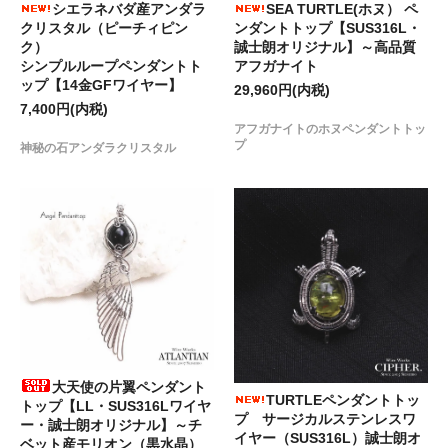
シエラネバダ産アンダラ
SEA TURTLE(ホヌ） ペ
クリスタル（ピーチィピン
ンダントトップ【SUS316L・
ク）
誠士朗オリジナル】～高品質
シンプルループペンダントト
アフガナイト
ップ【14金GFワイヤー】
29,960円(内税)
7,400円(内税)
アフガナイトのホヌペンダントトッ
プ
神秘の石アンダラクリスタル
大天使の片翼ペンダント
TURTLEペンダントトッ
トップ【LL・SUS316Lワイヤ
プ サージカルステンレスワ
ー・誠士朗オリジナル】～チ
イヤー（SUS316L）誠士朗オ
ベット産モリオン（黒水晶）