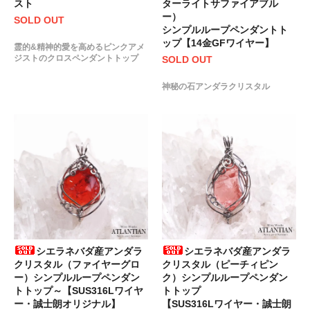
ターライトサファイアブル
スト
ー）
SOLD OUT
シンプルループペンダントト
ップ【14金GFワイヤー】
霊的&精神的愛を高めるピンクアメ
ジストのクロスペンダントトップ
SOLD OUT
神秘の石アンダラクリスタル
シエラネバダ産アンダラ
シエラネバダ産アンダラ
クリスタル（ファイヤーグロ
クリスタル（ピーチィピン
ー）シンプルループペンダン
ク）シンプルループペンダン
トトップ～【SUS316Lワイヤ
トトップ
ー・誠士朗オリジナル】
【SUS316Lワイヤー・誠士朗