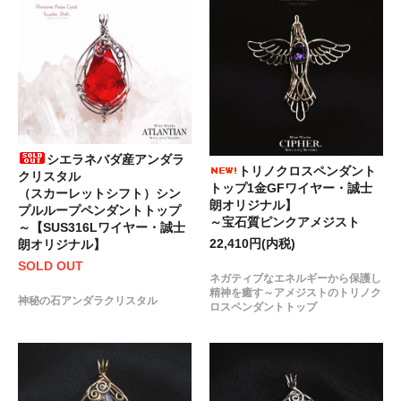
シエラネバダ産アンダラ
トリノクロスペンダント
クリスタル
トップ1金GFワイヤー・誠士
（スカーレットシフト）シン
朗オリジナル】
プルループペンダントトップ
～宝石質ピンクアメジスト
～【SUS316Lワイヤー・誠士
22,410円(内税)
朗オリジナル】
SOLD OUT
ネガティブなエネルギーから保護し
精神を癒す～アメジストのトリノク
神秘の石アンダラクリスタル
ロスペンダントトップ