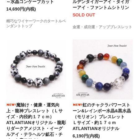
～水晶コンケーブカット
ルデンタイガーアイ・タイガ
ーアイ・ファントムシトリン
14,690円(内税)
SOLD OUT
精巧なワイヤーワークのタートルペ
ンダントトップ
金運・成功運・アップブレスレット
魔除け・健康・運気向
虹のチャクラパワースト
上・龍神ブレスレット（Ｌサ
ーン&レインボー水晶&黒水晶
イズ・内径約１７ｃｍ）
（モリオン）ブレスレット
ATLANTIANオリジナル・龍彫
Ｌサイズ・約１７ｃｍ
りダークアメジスト・イーグ
ATLANTIANオリジナル
ルアイ・テラヘルツ鉱石・チ
6,190円(内税)