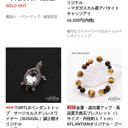
リジナル
SOLD OUT
～マダガスカル産アパタイト
キャッツアイ
魔除け・パワーアップ・願望実現
16,320円(内税)
精巧なワイヤーワークのタートルペ
ンダントトップ
TURTLEペンダントトッ
金運・成功運アップ・高
プ サージカルステンレスワ
品質天然石ブレスレット（Ｌ
イヤー（SUS316L）誠士朗オ
サイズ・内径約１７ｃｍ）
リジナル
ATLANTIANオリジナル・ゴー