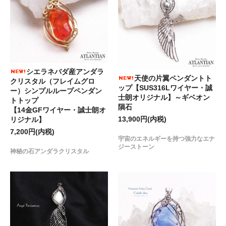
シエラネバダ産アンダラ
天使の片翼ペンダントト
クリスタル（フレイムグロ
ップ【SUS316Lワイヤー・誠
ー）シンプルループペンダン
士朗オリジナル】～ギベオン
トトップ
隕石
【14金GFワイヤー・誠士朗オ
13,900円(内税)
リジナル】
7,200円(内税)
宇宙のエネルギーを持つ強力なエナ
ジーストーン
神秘の石アンダラクリスタル