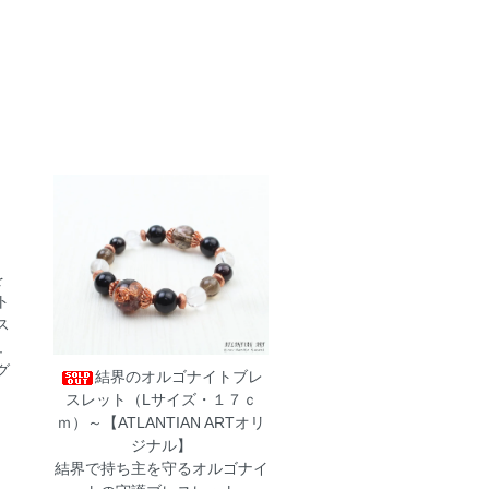
を
ト
ス
ュ
グ
結界のオルゴナイトブレ
スレット（Lサイズ・１７ｃ
ｍ）～【ATLANTIAN ARTオリ
ジナル】
結界で持ち主を守るオルゴナイ