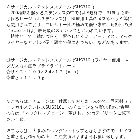
※サージカルステンレススチール (SUS316L)
200種類を超えるステンレスの中でもJIS規格で「316L」と呼
ばれるサージカルステンレスは、医療用工具のメスやハサミ等に
も使用されており、アレルギー性の極めて低い素材。耐蝕性の強
いSUS316Lは、最高級のステンレスといわれています。
特性として、錆びづらく、変色しにくい、アーティスティック
ワイヤーなどと比べ硬く頑丈で傷つきづらい、などがあります。
◎サージカルステンレススチール (SUS316L)ワイヤー使用・マ
ダガスカル産ラブラドライトルース
◎サイズ：１０９×２４×１２（ｍｍ）
◎重さ：１１．９ｇ
※こちらは、チェーンは、付属しておりませんので、同素材（サ
ージカルステンレスSUS316L）のチェーンをお買い求めご希望
の方は 『ネックレスチェーン・革ひも』 のカテゴリーをご覧下
さいませ。
※こちらは、大きめのペンダントトップとなりますので、サイズ
と重さをお確かめの上、ご注文頂けますようお願い致します。