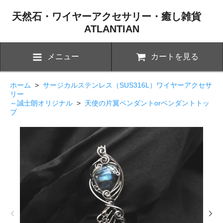
天然石・ワイヤーアクセサリー・癒し雑貨
ATLANTIAN
メニュー
カートを見る
ホーム
>
サージカルステンレス（SUS316L）ワイヤーアクセサ
リー
～誠士朗オリジナル
>
天使の片翼ペンダントorペンダントトッ
プ