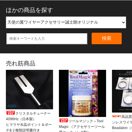
ほかの商品を探す
検索
売れ筋商品
クリスタルチューナー
高品質
4096Hz（日本製）
ツールマジック～Tool
ンレスワイ
ヒマラヤ水晶ポイント＆ポー
Magic （アクセサリーツール
Beadalo
チ&２種類説明書付き