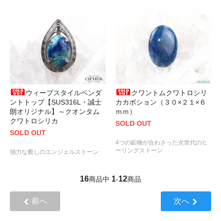
ウィーブスタイルペンダ
クワントムクワトロシリ
ントトップ【SUS316L・誠士
カカボション（３０×２１×６
朗オリジナル】～クオンタム
ｍｍ）
クワトロシリカ
SOLD OUT
SOLD OUT
4つの鉱物が合わさった次世代のヒ
ーリングストーン
強力な癒しのエンジェルストーン
16
1
12
商品中
-
商品
前へ
次へ