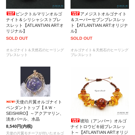
ピンクトルマリンオルゴ
アメジストオルゴナイト
ナイト＆シリシャシストブレ
＆スーパーセブンブレスレッ
スレット【ATLANTIAN ARTオ
ト【ATLANTIAN ARTオリジナ
リジナル】
ル】
SOLD OUT
SOLD OUT
オルゴナイト＆天然石のヒーリング
オルゴナイト＆天然石のヒーリング
ブレスレット
ブレスレット
天使の片翼オルゴナイト
ペンダントトップ【ＡＷ・
SEISHIRO】～アクアマリン、
淡水パール、水晶
琥珀（アンバー）オルゴ
8,540円(内税)
ナイトロウビキ紐ブレスレッ
ト～【ATLANTIAN ARTオリジ
天使の片翼モチーフが付いたオルゴ