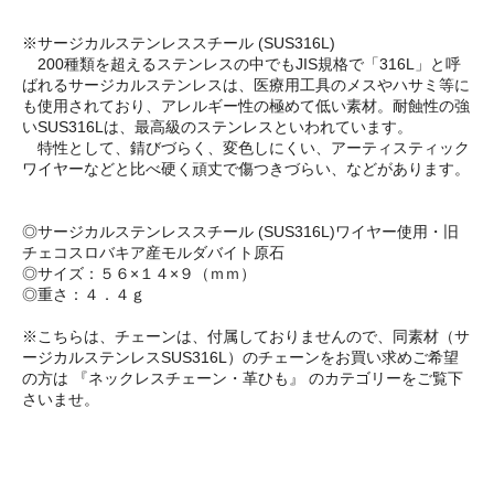
※サージカルステンレススチール (SUS316L)
200種類を超えるステンレスの中でもJIS規格で「316L」と呼
ばれるサージカルステンレスは、医療用工具のメスやハサミ等に
も使用されており、アレルギー性の極めて低い素材。耐蝕性の強
いSUS316Lは、最高級のステンレスといわれています。
特性として、錆びづらく、変色しにくい、アーティスティック
ワイヤーなどと比べ硬く頑丈で傷つきづらい、などがあります。
◎サージカルステンレススチール (SUS316L)ワイヤー使用・旧
チェコスロバキア産モルダバイト原石
◎サイズ：５６×１４×９（ｍｍ）
◎重さ：４．４ｇ
※こちらは、チェーンは、付属しておりませんので、同素材（サ
ージカルステンレスSUS316L）のチェーンをお買い求めご希望
の方は 『ネックレスチェーン・革ひも』 のカテゴリーをご覧下
さいませ。