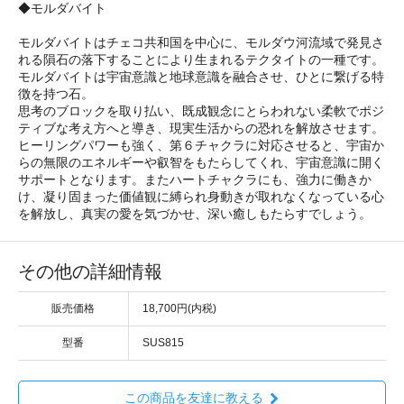
◆モルダバイト
モルダバイトはチェコ共和国を中心に、モルダウ河流域で発見さ
れる隕石の落下することにより生まれるテクタイトの一種です。
モルダバイトは宇宙意識と地球意識を融合させ、ひとに繋げる特
徴を持つ石。
思考のブロックを取り払い、既成観念にとらわれない柔軟でポジ
ティブな考え方へと導き、現実生活からの恐れを解放させます。
ヒーリングパワーも強く、第６チャクラに対応させると、宇宙か
らの無限のエネルギーや叡智をもたらしてくれ、宇宙意識に開く
サポートとなります。またハートチャクラにも、強力に働きか
け、凝り固まった価値観に縛られ身動きが取れなくなっている心
を解放し、真実の愛を気づかせ、深い癒しもたらすでしょう。
その他の詳細情報
販売価格
18,700円(内税)
型番
SUS815
この商品を友達に教える