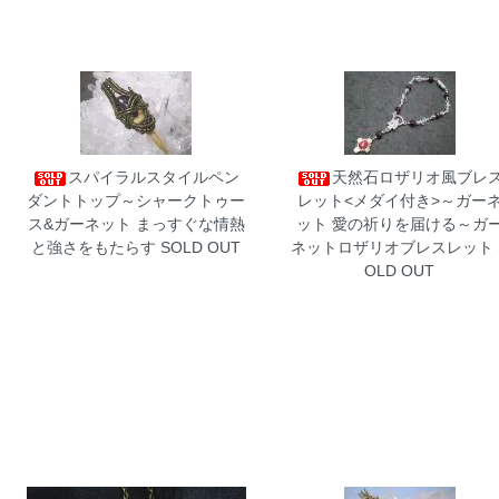
スパイラルスタイルペン
天然石ロザリオ風ブレ
ダントトップ～シャークトゥー
レット<メダイ付き>～ガー
ス&ガーネット
まっすぐな情熱
ット
愛の祈りを届ける～ガ
と強さをもたらす SOLD OUT
ネットロザリオブレスレット 
OLD OUT