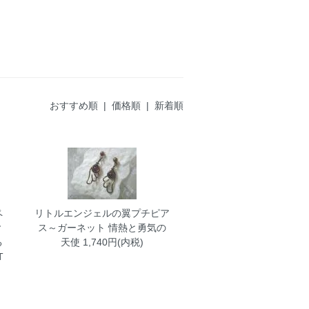
おすすめ順 |
価格順
|
新着順
ペ
リトルエンジェルの翼プチピア
ヤ
ス～ガーネット
情熱と勇気の
る
天使 1,740円(内税)
T