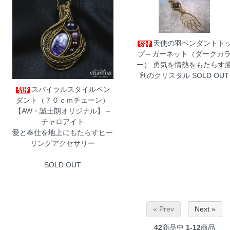
天使の羽ペンダントト
プ～ガーネット（ダークカ
ー）
勇気を情熱をもたらす
利のクリスタル SOLD OUT
スパイラルスタイルペン
ダント（７０ｃｍチェーン）
【AW・誠士朗オリジナル】～
チャロアイト
愛と奉仕を地上にもたらすヒー
リングアクセサリー
SOLD OUT
« Prev
Next »
42
商品中
1-12
商品