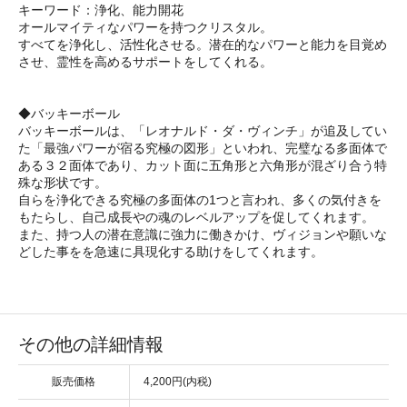
キーワード：浄化、能力開花
オールマイティなパワーを持つクリスタル。
すべてを浄化し、活性化させる。潜在的なパワーと能力を目覚め
させ、霊性を高めるサポートをしてくれる。
◆バッキーボール
バッキーボールは、「レオナルド・ダ・ヴィンチ」が追及してい
た「最強パワーが宿る究極の図形」といわれ、完璧なる多面体で
ある３２面体であり、カット面に五角形と六角形が混ざり合う特
殊な形状です。
自らを浄化できる究極の多面体の1つと言われ、多くの気付きを
もたらし、自己成長やの魂のレベルアップを促してくれます。
また、持つ人の潜在意識に強力に働きかけ、ヴィジョンや願いな
どした事をを急速に具現化する助けをしてくれます。
その他の詳細情報
販売価格
4,200円(内税)