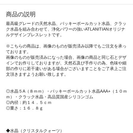
商品の説明
最高級グレードの天然水晶、バッキーボールカット水晶、クラッ
ク水晶を組み合わせて、浄化パワーの強いATLANITIANオリジナ
ルデザインブレスレットです。
※こちらの商品は、画像のものが販売済み以降でもご注文を承っ
ております。
画像のものが販売済みになった場合、画像の商品と同じ石とデザ
インでお作りしておりますが、天然石及び手作りの為、色味や細
部の作りに若干違いがある場合がございますことをご了承上ご注
文頂きますようお願い致します。
◎水晶５A（８ｍｍ）・バッキーボールカット水晶AAA+（１０ｍ
ｍ）・クラック水晶・高品質国産シリコンゴム
◎内径：約１４．５ｃｍ
◎重さ：１６．８ｇ
◆水晶（クリスタルクォーツ）