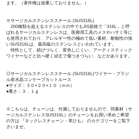
ます。（著作権は放棄しておりません。）
※サージカルステンレススチール (SUS316L)
200種類を超えるステンレスの中でもJIS規格で「316L」と呼
ばれるサージカルステンレスは、医療用工具のメスやハサミ等に
も使用されており、アレルギー性の極めて低い素材。耐蝕性の強
いSUS316Lは、最高級のステンレスといわれています。
特性として、錆びづらく、変色しにくい、アーティスティック
ワイヤーなどと比べ硬く頑丈で傷つきづらい、などがあります。
◎サージカルステンレススチール (SUS316L)ワイヤー・ブラジ
ル産水晶コンケーブカットルース
●サイズ：３０×２０×１０（ｍｍ）
●重さ：３．１ｇ
※こちらは、チェーンは、付属しておりませんので、同素材（サ
ージカルステンレスSUS316L）のチェーンをお買い求めご希望
の方は 『ネックレスチェーン・革ひも』 のカテゴリーをご覧下
さいませ。