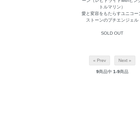
ーン（レピドライトwithピン
トルマリン）
愛と変容をもたらすユニコー
ストーンのプチエンジェル
SOLD OUT
« Prev
Next »
9
商品中
1-9
商品