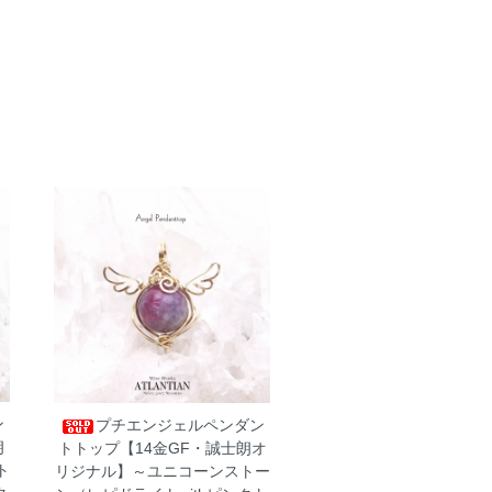
ン
プチエンジェルペンダン
朗
トトップ【14金GF・誠士朗オ
ト
リジナル】～ユニコーンストー