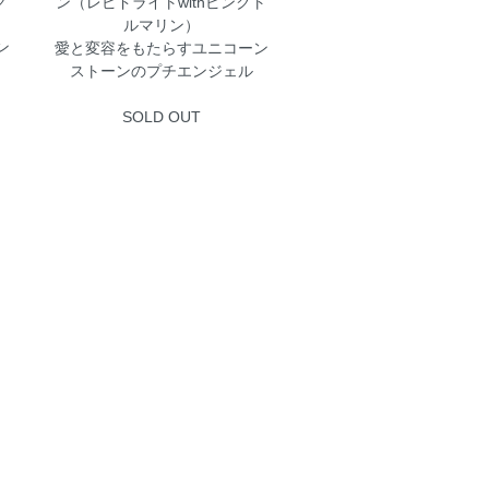
ク
ン（レピドライトwithピンクト
ルマリン）
ン
愛と変容をもたらすユニコーン
ストーンのプチエンジェル
SOLD OUT