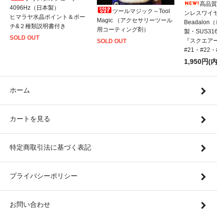
高品質
4096Hz（日本製）
ツールマジック～Tool
ンレスワイ
ヒマラヤ水晶ポイント＆ポー
Magic （アクセサリーツール
Beadalo
チ&２種類説明書付き
用コーティング剤）
製・SUS31
SOLD OUT
『スクエアー
SOLD OUT
#21・#22
1,950円(
ホーム
カートを見る
特定商取引法に基づく表記
プライバシーポリシー
お問い合わせ