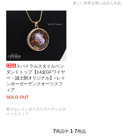
美しい世界を閉じ込めた水晶
スパイラルスタイルペン
ダントトップ【14金GFワイヤ
ー・誠士朗オリジナル】~レイ
ンボーガーデンクオーツスフ
ィア
SOLD OUT
希少なレインボー入りガーデンクオ
ーツスフィア
7
1
7
商品中
-
商品