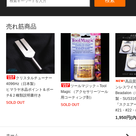
検索
売れ筋商品
クリスタルチューナー
高品質
4096Hz（日本製）
ツールマジック～Tool
ンレスワイ
ヒマラヤ水晶ポイント＆ポー
Magic （アクセサリーツール
Beadalo
チ&２種類説明書付き
用コーティング剤）
製・SUS31
SOLD OUT
『スクエアー
SOLD OUT
#21・#22
1,950円(
ホーム