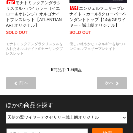
モナトミックアンダラク
エンジェルフェザープレ
リスタル・バイカラー（イエ
ナイト～カール&クローバーペ
ロー＆オレンジ）オルゴナイ
ンダントトップ【14金GFワイ
トブレスレット【ATLANTIAN
ヤー・誠士朗オリジナル】
ARTオリジナル】
SOLD OUT
SOLD OUT
優しい軽やかなエネルギーを放つエ
モナトミックアンダラクリスタルを
ンジェルフェザープレナイト
入れたオルゴナイトのヒーリングブ
レスレット
6
1
6
商品中
-
商品
前へ
次へ
ほかの商品を探す