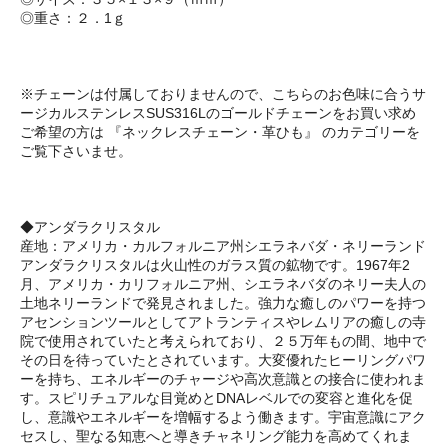
◎重さ：２．1ｇ
※チェーンは付属しておりませんので、こちらのお色味に合うサ
ージカルステンレスSUS316Lのゴールドチェーンをお買い求め
ご希望の方は 『ネックレスチェーン・革ひも』 のカテゴリーを
ご覧下さいませ。
◆アンダラクリスタル
産地：アメリカ・カルフォルニア州シエラネバダ・ネリーランド
アンダラクリスタルは火山性のガラス質の鉱物です。1967年2
月、アメリカ・カリフォルニア州、シエラネバダのネリー夫人の
土地ネリーランドで発見されました。強力な癒しのパワーを持つ
アセンションツールとしてアトランティスやレムリアの癒しの寺
院で使用されていたと考えられており、２５万年もの間、地中で
その日を待っていたとされています。大変優れたヒーリングパワ
ーを持ち、エネルギーのチャージや高次意識との接合に使われま
す。スピリチュアルな目覚めとDNAレベルでの変容と進化を促
し、意識やエネルギーを増幅するよう働きます。宇宙意識にアク
セスし、聖なる知恵へと導きチャネリング能力を高めてくれま