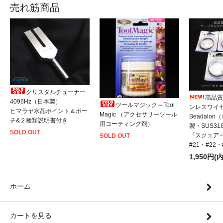
売れ筋商品
クリスタルチューナー
高品質
4096Hz（日本製）
ツールマジック～Tool
ンレスワイ
ヒマラヤ水晶ポイント＆ポー
Magic （アクセサリーツール
Beadalo
チ&２種類説明書付き
用コーティング剤）
製・SUS31
SOLD OUT
『スクエアー
SOLD OUT
#21・#22
1,950円(
ホーム
カートを見る