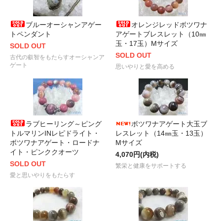
ブルーオーシャンアゲー
オレンジレッドボツワナ
トペンダント
アゲートブレスレット（10㎜
玉・17玉）Mサイズ
SOLD OUT
SOLD OUT
古代の叡智をもたらすオーシャンア
ゲート
思いやりと愛を高める
ラブヒーリング～ピング
ボツワナアゲート大玉ブ
トルマリンINレピドライト・
レスレット（14㎜玉・13玉）
ボツワナアゲート・ロードナ
Mサイズ
イト・ピンククオーツ
4,070円(内税)
SOLD OUT
繁栄と健康をサポートする
愛と思いやりをもたらす