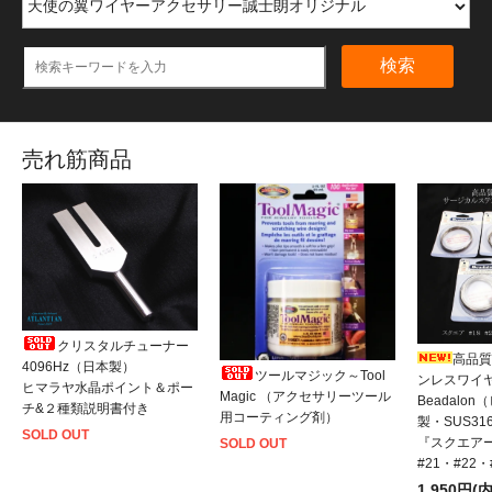
検索
売れ筋商品
クリスタルチューナー
高品質
4096Hz（日本製）
ツールマジック～Tool
ンレスワイ
ヒマラヤ水晶ポイント＆ポー
Magic （アクセサリーツール
Beadalo
チ&２種類説明書付き
用コーティング剤）
製・SUS31
SOLD OUT
『スクエアー
SOLD OUT
#21・#22
1,950円(