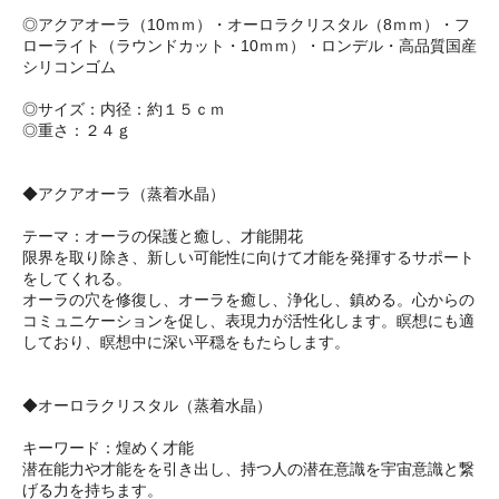
◎アクアオーラ（10ｍｍ）・オーロラクリスタル（8ｍｍ）・フ
ローライト（ラウンドカット・10ｍｍ）・ロンデル・高品質国産
シリコンゴム
◎サイズ：内径：約１５ｃｍ
◎重さ：２４ｇ
◆アクアオーラ（蒸着水晶）
テーマ：オーラの保護と癒し、才能開花
限界を取り除き、新しい可能性に向けて才能を発揮するサポート
をしてくれる。
オーラの穴を修復し、オーラを癒し、浄化し、鎮める。心からの
コミュニケーションを促し、表現力が活性化します。瞑想にも適
しており、瞑想中に深い平穏をもたらします。
◆オーロラクリスタル（蒸着水晶）
キーワード：煌めく才能
潜在能力や才能をを引き出し、持つ人の潜在意識を宇宙意識と繋
げる力を持ちます。