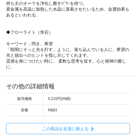
持ち主のオーラを浄化し癒すﾊﾟﾜｰを持つ。
貴金属を高温に加熱した水晶に蒸着させたいるため、金運効果も
あるといわれる。
◆フローライト（蛍石）
キーワード：閃き、希望
「暗闇にそっと光を灯す」ように、落ち込んでいる人に、希望の
光と脱出へのヒントを指し示してくれます。
霊感を身につけたい時に。 柔軟な思考を促す。心と精神の癒し
に。
その他の詳細情報
販売価格
6,210円(内税)
型番
PB83
この商品を友達に教える