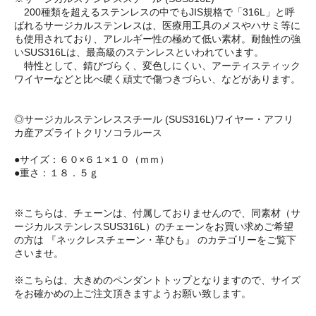
200種類を超えるステンレスの中でもJIS規格で「316L」と呼
ばれるサージカルステンレスは、医療用工具のメスやハサミ等に
も使用されており、アレルギー性の極めて低い素材。耐蝕性の強
いSUS316Lは、最高級のステンレスといわれています。
特性として、錆びづらく、変色しにくい、アーティスティック
ワイヤーなどと比べ硬く頑丈で傷つきづらい、などがあります。
◎サージカルステンレススチール (SUS316L)ワイヤー・アフリ
カ産アズライトクリソコラルース
●サイズ：６０×６１×１０（ｍｍ）
●重さ：１８．５ｇ
※こちらは、チェーンは、付属しておりませんので、同素材（サ
ージカルステンレスSUS316L）のチェーンをお買い求めご希望
の方は 『ネックレスチェーン・革ひも』 のカテゴリーをご覧下
さいませ。
※こちらは、大きめのペンダントトップとなりますので、サイズ
をお確かめの上ご注文頂きますようお願い致します。