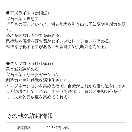
◆アズライト（藍銅鉱）
宝石言葉：瞑想力
『予言の石』といわれ、潜在能力を引き出し予知夢や直感力を促
す。
恐れを開放し瞑想力を高める。
気持ちや感情を落ち着かせインスピレーションを高める。
精神を浄化する力がある。学習能力や判断力を高める。
◆クリソコラ（珪孔雀石）
美と愛と調和の石
宝石言葉：リラクゼーション
創造力と美的感覚を活性化させる。
イマジネーションを高める石で、自分がこれから進む道をはっき
りと認識させてくれる。オーラを浄化し、寛容と平和の心を促
し、人間的完成度を高めてくれる。
その他の詳細情報
販売価格
28,540円(内税)