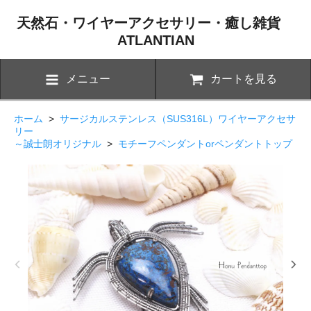
天然石・ワイヤーアクセサリー・癒し雑貨
ATLANTIAN
メニュー
カートを見る
ホーム
>
サージカルステンレス（SUS316L）ワイヤーアクセサ
リー
～誠士朗オリジナル
>
モチーフペンダントorペンダントトップ