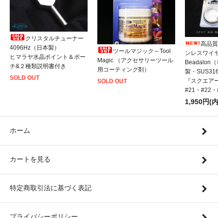
クリスタルチューナー
高品質
4096Hz（日本製）
ツールマジック～Tool
ンレスワイ
ヒマラヤ水晶ポイント＆ポー
Magic （アクセサリーツール
Beadalo
チ&２種類説明書付き
用コーティング剤）
製・SUS31
SOLD OUT
『スクエアー
SOLD OUT
#21・#22
1,950円(
ホーム
カートを見る
特定商取引法に基づく表記
プライバシーポリシー