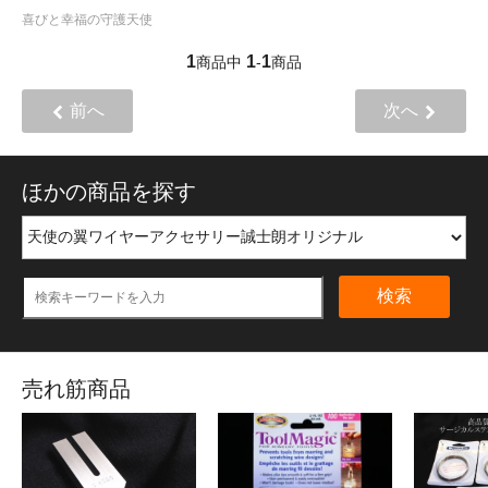
喜びと幸福の守護天使
1
1
1
商品中
-
商品
前へ
次へ
ほかの商品を探す
検索
売れ筋商品