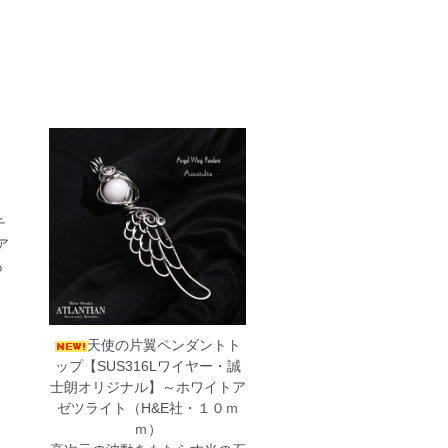
チ
ア
も
天使の片翼ペンダントト
ップ【SUS316Lワイヤー・誠
士朗オリジナル】～ホワイトア
ゼツライト（H&E社・１０ｍ
ｍ）