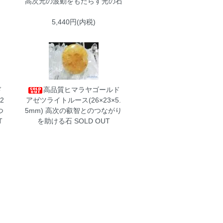
高次元の波動をもたらす光の石
5,440円(内税)
ド
高品質ヒマラヤゴールド
2
アゼツライトルース(26×23×5.
つ
5mm)
高次の叡智とのつながり
T
を助ける石 SOLD OUT