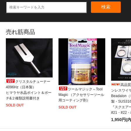
検索
売れ筋商品
クリスタルチューナー
高品質
4096Hz（日本製）
ツールマジック～Tool
ンレスワイ
ヒマラヤ水晶ポイント＆ポー
Magic （アクセサリーツール
Beadalo
チ&２種類説明書付き
用コーティング剤）
製・SUS31
SOLD OUT
『スクエアー
SOLD OUT
#21・#22
1,950円(