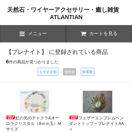
天然石・ワイヤーアクセサリー・癒し雑貨
ATLANTIAN
メニュー
カートを見る
【プレナイト】 に登録されている商品
6
件の商品が見つかりました
おすすめ順
価格順
新着順
虹の光のチャクラ&オー
フェザーエンブレムペン
ロラクリスタル（8ｍｍ玉）M
ダントトップ～プレナイトAA
サイズ
＋