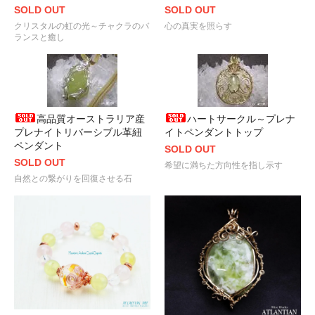
SOLD OUT
SOLD OUT
クリスタルの虹の光～チャクラのバ
心の真実を照らす
ランスと癒し
高品質オーストラリア産
ハートサークル～プレナ
プレナイトリバーシブル革紐
イトペンダントトップ
ペンダント
SOLD OUT
SOLD OUT
希望に満ちた方向性を指し示す
自然との繋がりを回復させる石