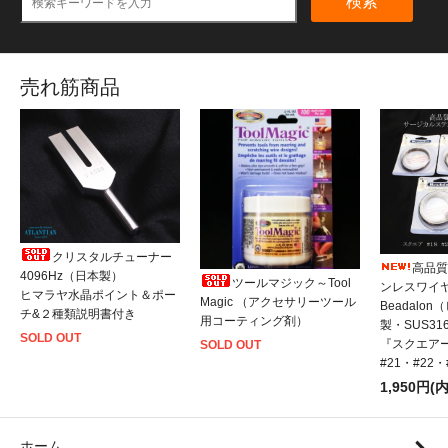
検索
売れ筋商品
クリスタルチューナー
高品質
4096Hz（日本製）
ツールマジック～Tool
ンレスワイ
ヒマラヤ水晶ポイント＆ポー
Magic （アクセサリーツール
Beadalo
チ&２種類説明書付き
用コーティング剤）
製・SUS31
SOLD OUT
『スクエアー
SOLD OUT
#21・#22
1,950円(
ホーム