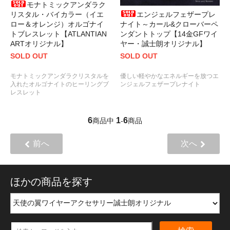
モナトミックアンダラク
エンジェルフェザープレ
リスタル・バイカラー（イエ
ナイト～カール&クローバーペ
ロー＆オレンジ）オルゴナイ
ンダントトップ【14金GFワイ
トブレスレット【ATLANTIAN
ヤー・誠士朗オリジナル】
ARTオリジナル】
SOLD OUT
SOLD OUT
優しい軽やかなエネルギーを放つエ
モナトミックアンダラクリスタルを
ンジェルフェザープレナイト
入れたオルゴナイトのヒーリングブ
レスレット
6
1
6
商品中
-
商品
前へ
次へ
ほかの商品を探す