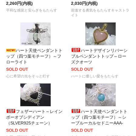
2,260円(内税)
2,030円(内税)
平和な感覚と安らぎをもたらす
前進する勇気をもたらすキャストラ
イト
ハート天使ペンダントト
ハートデザインリバーシ
ップ（四つ葉モチーフ）～フ
ブルペンダントトップ～ロー
ローライト
ズクオーツ
SOLD OUT
SOLD OUT
心に希望の光をそっと灯す
ハートに優しい愛をもたらす
フェザーハート～レイン
ハート天使ペンダントト
ボーオブシディアン
ップ（四つ葉モチーフ）～シ
（SLVER925チェーン）
ーブルーカルセドニーAAA-
SOLD OUT
SOLD OUT