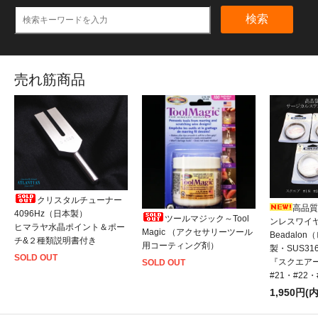
検索
売れ筋商品
クリスタルチューナー
高品質
4096Hz（日本製）
ツールマジック～Tool
ンレスワイ
ヒマラヤ水晶ポイント＆ポー
Magic （アクセサリーツール
Beadalo
チ&２種類説明書付き
用コーティング剤）
製・SUS31
SOLD OUT
『スクエアー
SOLD OUT
#21・#22
1,950円(