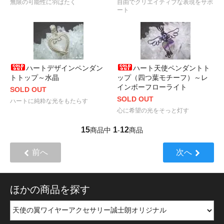
無限の可能性に羽ばたく
自由でクリエイティブな表現をサポ
ート
ハートデザインペンダン
ハート天使ペンダントト
トトップ～水晶
ップ（四つ葉モチーフ）～レ
インボーフローライト
SOLD OUT
SOLD OUT
ハートに純粋な光をもたらす
心に希望の光をそっと灯す
15
1
12
商品中
-
商品
前へ
次へ
ほかの商品を探す