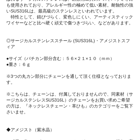
も使用されており、アレルギー性の極めて低い素材。耐蝕性の強
いSUS316Lは、最高級のステンレスといわれています。
特性として、錆びづらく、変色しにくい、アーティスティック
ワイヤーなどと比べ硬く頑丈で傷つきづらい、などがあります。
◎サージカルステンレススチール (SUS316L)・アメジストスフ
ィア
●サイズ（バチカン部分含む：５６×２１×１０（ｍｍ）
●重さ：６ｇ
※3つの丸カン部分にチェーンを通して頂く仕様となっておりま
す。
※こちらは、チェーンは、付属しておりませんので、同素材（サ
ージカルステンレスSUS316L）のチェーンをお買い求めご希望
の方は、『ネックレスチェーン・革ひも』のカテゴリーをご覧下
さいませ。
◆アメジスト（紫水晶）