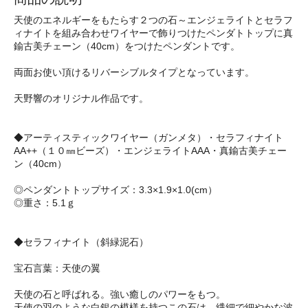
天使のエネルギーをもたらす２つの石～エンジェライトとセラフ
ィナイトを組み合わせワイヤーで飾りつけたペンダトトップに真
鍮古美チェーン（40cm）をつけたペンダントです。
両面お使い頂けるリバーシブルタイプとなっています。
天野響のオリジナル作品です。
◆アーティスティックワイヤー（ガンメタ）・セラフィナイト
AA++（１０㎜ビーズ）・エンジェライトAAA・真鍮古美チェー
ン（40cm）
◎ペンダントトップサイズ：3.3×1.9×1.0(cm）
◎重さ：5.1ｇ
◆セラフィナイト（斜緑泥石）
宝石言葉：天使の翼
天使の石と呼ばれる。強い癒しのパワーをもつ。
天使の羽のような白銀の模様を持つこの石は、繊細で細やかな波