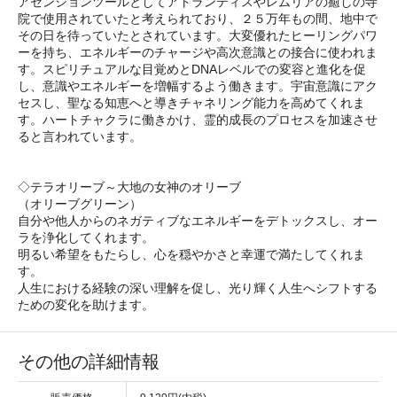
アセンションツールとしてアトランティスやレムリアの癒しの寺
院で使用されていたと考えられており、２５万年もの間、地中で
その日を待っていたとされています。大変優れたヒーリングパワ
ーを持ち、エネルギーのチャージや高次意識との接合に使われま
す。スピリチュアルな目覚めとDNAレベルでの変容と進化を促
し、意識やエネルギーを増幅するよう働きます。宇宙意識にアク
セスし、聖なる知恵へと導きチャネリング能力を高めてくれま
す。ハートチャクラに働きかけ、霊的成長のプロセスを加速させ
ると言われています。
◇テラオリーブ～大地の女神のオリーブ
（オリーブグリーン）
自分や他人からのネガティブなエネルギーをデトックスし、オー
ラを浄化してくれます。
明るい希望をもたらし、心を穏やかさと幸運で満たしてくれま
す。
人生における経験の深い理解を促し、光り輝く人生へシフトする
ための変化を助けます。
その他の詳細情報