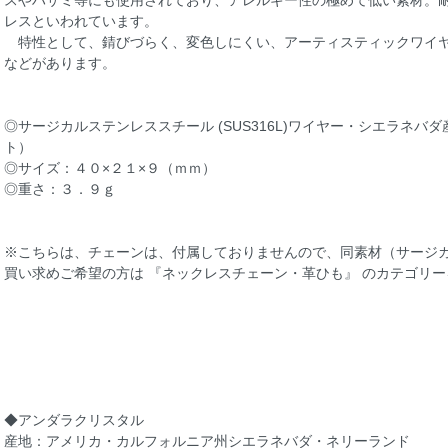
スやハサミ等にも使用されており、アレルギー性の極めて低い素材。耐蝕
レスといわれています。
特性として、錆びづらく、変色しにくい、アーティスティックワイヤ
などがあります。
◎サージカルステンレススチール (SUS316L)ワイヤー・シエラネ
ト）
◎サイズ：４０×２１×９（ｍｍ）
◎重さ：３．９ｇ
※こちらは、チェーンは、付属しておりませんので、同素材（サージカル
買い求めご希望の方は 『ネックレスチェーン・革ひも』 のカテゴリ
◆アンダラクリスタル
産地：アメリカ・カルフォルニア州シエラネバダ・ネリーランド