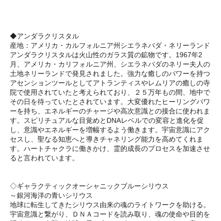
◆アンダラクリスタル
産地：アメリカ・カルフォルニア州シエラネバダ・ネリーランド
アンダラクリスタルは火山性のガラス質の鉱物です。1967年2
月、アメリカ・カリフォルニア州、シエラネバダのネリー夫人の
土地ネリーランドで発見されました。強力な癒しのパワーを持つ
アセンションツールとしてアトランティスやレムリアの癒しの寺
院で使用されていたと考えられており、２５万年もの間、地中で
その日を待っていたとされています。大変優れたヒーリングパワ
ーを持ち、エネルギーのチャージや高次意識との接合に使われま
す。スピリチュアルな目覚めとDNAレベルでの変容と進化を促
し、意識やエネルギーを増幅するよう働きます。宇宙意識にアク
セスし、聖なる知恵へと導きチャネリング能力を高めてくれま
す。ハートチャクラに働きかけ、霊的成長のプロセスを加速させ
ると言われています。
◇ギャラクティックオーシャニックブルーシリウス
～銀河海洋の青いシリウス
地球に転生してきたシリウス由来の魂のライトワークを助ける。
宇宙意識と繋がり、ＤＮＡコードを読み取り、魂の使命や目的を