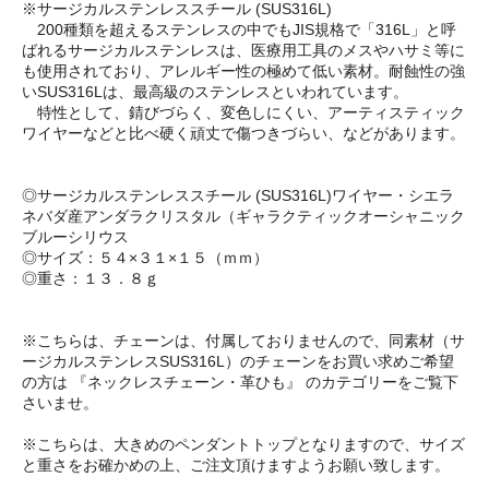
※サージカルステンレススチール (SUS316L)
200種類を超えるステンレスの中でもJIS規格で「316L」と呼
ばれるサージカルステンレスは、医療用工具のメスやハサミ等に
も使用されており、アレルギー性の極めて低い素材。耐蝕性の強
いSUS316Lは、最高級のステンレスといわれています。
特性として、錆びづらく、変色しにくい、アーティスティック
ワイヤーなどと比べ硬く頑丈で傷つきづらい、などがあります。
◎サージカルステンレススチール (SUS316L)ワイヤー・シエラ
ネバダ産アンダラクリスタル（ギャラクティックオーシャニック
ブルーシリウス
◎サイズ：５４×３１×１５（ｍｍ）
◎重さ：１３．８ｇ
※こちらは、チェーンは、付属しておりませんので、同素材（サ
ージカルステンレスSUS316L）のチェーンをお買い求めご希望
の方は 『ネックレスチェーン・革ひも』 のカテゴリーをご覧下
さいませ。
※こちらは、大きめのペンダントトップとなりますので、サイズ
と重さをお確かめの上、ご注文頂けますようお願い致します。