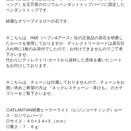
ィング）を五芒星のロジウムペンダントトップパーツに固定した
ペンダントトップです。
綺麗なオリーブイエローの石です。
※こちらは、H&E（ヘブン&アース）社の正規品の原石を研磨し
たルースを使用しておりますが、ディレクトリーカードは原石仕
入れ時に1枚のみ添付でしたので、お付けできませんのでご了承
下さいませ。
代わりにディレクトリ-カードから抜粋した意味を書いたシート
をお付けしております。
※こちらは、チェーンは付属しておりませんので、チェーンをお
買い求めご希望の方は 『ネックレスチェーン・革ひも』 のカテ
ゴリーをご覧下さいませ。
◎ATLANTIAN研磨ヒーラーライト（レジンコーティング）ルー
ス・ロジウムパーツ
◎サイズ：４０×３４×５（ｍｍ）
◎重さ：７．６ｇ