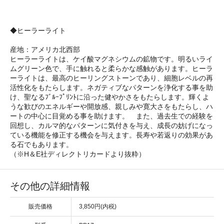
◆ヒーラーライト
産地：アメリカ北西部
ヒーラーライトは、ケイ酸マグネシウムの鉱物です。明るいライ
ムグリーン色で、手に触れると柔らかな感触があります。ヒーラ
ーライトは、最高のヒーリングストーンであり、細胞レベルの再
活性化をもたらします。ネガティブなパターンを浄化する事を助
け、聖なるﾌﾞﾙｰﾌﾟﾘﾝﾄに沿った健やかさをもたらします。輝くよ
うな歓びのエネルギーや開放感、親しみや寛大さをもたらし、ハ
ートの中心に目覚める事を助けます。 また、過去生での経験を
回想し、カルマ的なパターンに気付きを与え、成長の妨げになっ
ている機能を修正する機会を与えます。長寿や若返りの効果があ
る石でもあります。
（※H＆E社ディレクトリカードより抜粋）
その他の詳細情報
販売価格
3,850円(内税)