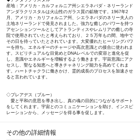
産地：アメリカ・カルフォルニア州シエラネバダ・ネリーランド
アンダラクリスタルは火山性のガラス質の鉱物です。1967年2
月、アメリカ・カリフォルニア州、シエラネバダのネリー夫人の
土地ネリーランドで発見されました。強力な癒しのパワーを持つ
アセンションツールとしてアトランティスやレムリアの癒しの寺
院で使用されていたと考えられており、２５万年もの間、地中で
その日を待っていたとされています。大変優れたヒーリングパワ
ーを持ち、エネルギーのチャージや高次意識との接合に使われま
す。スピリチュアルな目覚めとDNAレベルでの変容と進化を促
し、意識やエネルギーを増幅するよう働きます。宇宙意識にアク
セスし、聖なる知恵へと導きチャネリング能力を高めてくれま
す。ハートチャクラに働きかけ、霊的成長のプロセスを加速させ
ると言われています。
◇プレアデス（ブルー）
愛と平和の意思を導き出し、真の魂の目的につながるサポート
をしてくれます。宇宙とのコミュニケーションを助け、インスピ
レーションから、メッセージを得る事を促します。
その他の詳細情報