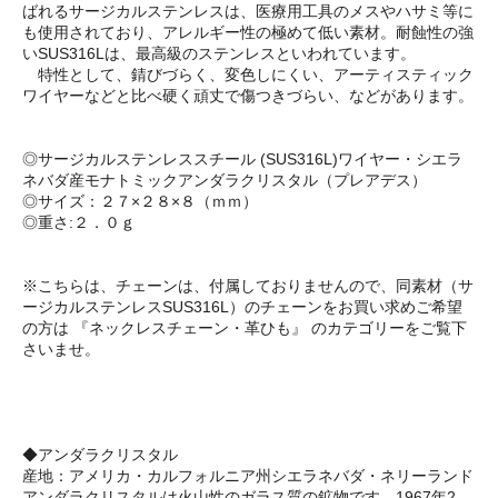
ばれるサージカルステンレスは、医療用工具のメスやハサミ等に
も使用されており、アレルギー性の極めて低い素材。耐蝕性の強
いSUS316Lは、最高級のステンレスといわれています。
特性として、錆びづらく、変色しにくい、アーティスティック
ワイヤーなどと比べ硬く頑丈で傷つきづらい、などがあります。
◎サージカルステンレススチール (SUS316L)ワイヤー・シエラ
ネバダ産モナトミックアンダラクリスタル（プレアデス）
◎サイズ：２７×２８×８（ｍｍ）
◎重さ:２．０ｇ
※こちらは、チェーンは、付属しておりませんので、同素材（サ
ージカルステンレスSUS316L）のチェーンをお買い求めご希望
の方は 『ネックレスチェーン・革ひも』 のカテゴリーをご覧下
さいませ。
◆アンダラクリスタル
産地：アメリカ・カルフォルニア州シエラネバダ・ネリーランド
アンダラクリスタルは火山性のガラス質の鉱物です。1967年2