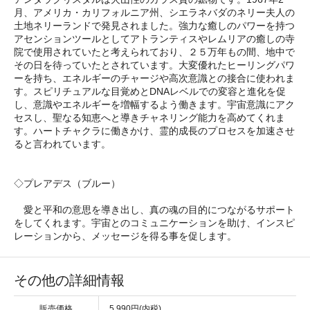
月、アメリカ・カリフォルニア州、シエラネバダのネリー夫人の
土地ネリーランドで発見されました。強力な癒しのパワーを持つ
アセンションツールとしてアトランティスやレムリアの癒しの寺
院で使用されていたと考えられており、２５万年もの間、地中で
その日を待っていたとされています。大変優れたヒーリングパワ
ーを持ち、エネルギーのチャージや高次意識との接合に使われま
す。スピリチュアルな目覚めとDNAレベルでの変容と進化を促
し、意識やエネルギーを増幅するよう働きます。宇宙意識にアク
セスし、聖なる知恵へと導きチャネリング能力を高めてくれま
す。ハートチャクラに働きかけ、霊的成長のプロセスを加速させ
ると言われています。
◇プレアデス（ブルー）
愛と平和の意思を導き出し、真の魂の目的につながるサポート
をしてくれます。宇宙とのコミュニケーションを助け、インスピ
レーションから、メッセージを得る事を促します。
その他の詳細情報
販売価格
5,990円(内税)