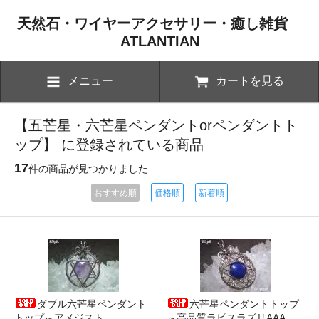
天然石・ワイヤーアクセサリー・癒し雑貨
ATLANTIAN
メニュー
カートを見る
【五芒星・六芒星ペンダントorペンダントト
ップ】 に登録されている商品
17
件の商品が見つかりました
おすすめ順
価格順
新着順
ダブル六芒星ペンダント
六芒星ペンダントトップ
トップ～アメジスト
～高品質ラピスラズリAAA