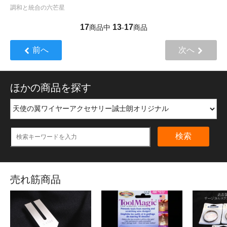
調和と統合の六芒星
17
13
17
商品中
-
商品
前へ
次へ
ほかの商品を探す
検索
売れ筋商品