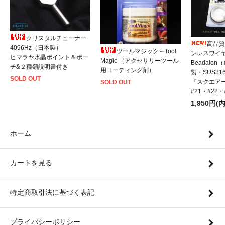
クリスタルチューナー
高品質
4096Hz（日本製）
ツールマジック～Tool
ンレスワイ
ヒマラヤ水晶ポイント＆ポー
Magic （アクセサリーツール
Beadalo
チ&２種類説明書付き
用コーティング剤）
製・SUS31
SOLD OUT
『スクエアー
SOLD OUT
#21・#22
1,950円(
ホーム
カートを見る
特定商取引法に基づく表記
プライバシーポリシー