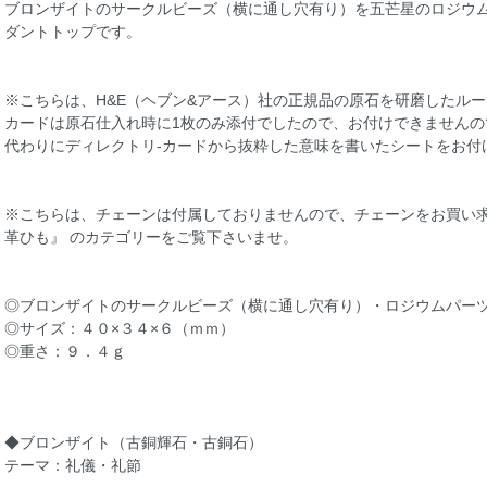
ブロンザイトのサークルビーズ（横に通し穴有り）を五芒星のロジウ
ダントトップです。
※こちらは、H&E（ヘブン&アース）社の正規品の原石を研磨したル
カードは原石仕入れ時に1枚のみ添付でしたので、お付けできませんの
代わりにディレクトリ-カードから抜粋した意味を書いたシートをお付
※こちらは、チェーンは付属しておりませんので、チェーンをお買い求
革ひも』 のカテゴリーをご覧下さいませ。
◎ブロンザイトのサークルビーズ（横に通し穴有り）・ロジウムパー
◎サイズ：４０×３４×６（ｍｍ）
◎重さ：９．４ｇ
◆ブロンザイト（古銅輝石・古銅石）
テーマ：礼儀・礼節