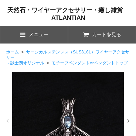
天然石・ワイヤーアクセサリー・癒し雑貨
ATLANTIAN
メニュー
カートを見る
ホーム
>
サージカルステンレス（SUS316L）ワイヤーアクセサ
リー
～誠士朗オリジナル
>
モチーフペンダントorペンダントトップ