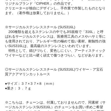
リジナルブランド『CIPHER.』の作品です。
クリエーターが独自にデザインし、手作業で作製したものとなり
ます。（著作権は放棄しておりません。）
※サージカルステンレススチール (SUS316L)
200種類を超えるステンレスの中でもJIS規格で「316L」と呼
ばれるサージカルステンレスは、医療用工具のメスやハサミ等に
も使用されており、アレルギー性の極めて低い素材。耐蝕性の強
いSUS316Lは、最高級のステンレスといわれています。
特性として、錆びづらく、変色しにくい、アーティスティック
ワイヤーなどと比べ硬く頑丈で傷つきづらい、などがあります。
◎サージカルステンレススチール (SUS316L)ワイヤー・ア宝石
質アクアマリンカットルース
●サイズ：３７×３７×８（ｍｍ）
●重さ：３．７ｇ
※こちらは、チェーンは、付属しておりませんので、同素材（サ
ージカルステンレスSUS316L）のチェーンをお買い求めご希望