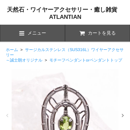
天然石・ワイヤーアクセサリー・癒し雑貨
ATLANTIAN
メニュー
カートを見る
ホーム
>
サージカルステンレス（SUS316L）ワイヤーアクセサ
リー
～誠士朗オリジナル
>
モチーフペンダントorペンダントトップ