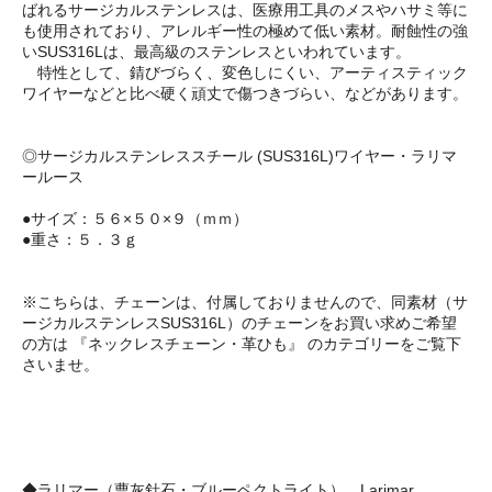
ばれるサージカルステンレスは、医療用工具のメスやハサミ等に
も使用されており、アレルギー性の極めて低い素材。耐蝕性の強
いSUS316Lは、最高級のステンレスといわれています。
特性として、錆びづらく、変色しにくい、アーティスティック
ワイヤーなどと比べ硬く頑丈で傷つきづらい、などがあります。
◎サージカルステンレススチール (SUS316L)ワイヤー・ラリマ
ールース
●サイズ：５６×５０×９（ｍｍ）
●重さ：５．３ｇ
※こちらは、チェーンは、付属しておりませんので、同素材（サ
ージカルステンレスSUS316L）のチェーンをお買い求めご希望
の方は 『ネックレスチェーン・革ひも』 のカテゴリーをご覧下
さいませ。
◆ラリマー（曹灰針石・ブルーペクトライト） Larimar