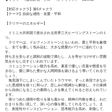
【対応チャクラ】第5チャクラ
【テーマ】自由な感性・友愛・平和
【ラリマーのエネルギー】
ドミニカ共和国で産出される世界三大ヒーリングストーンの１
つ。
ラリマーは、ドルフィンストーンともいわれ、愛と平和を象徴
し、全てを優しく包み込む、大きな慈愛のパワーに溢れていま
す。
持ち主を安らぎと調和の波動で満たし、人を寄せつけやすい雰囲
気をかもし出すといわれています。
コミュニケーション能力を高め、素直で優しい言葉や態度を引
き出し、愛に満ちた豊かな人間関係を築けるよう導いてくれるで
しょう。
無意識下にしまいこんでいたトラウマや、ずっと表現できなか
った悪感情を徐々に和らげ、悲しみの呪縛から解放し、その束縛
から自由になることの素晴らしさを教えてくれると伝えられてい
ます。
張りつめた感情や怒りを落ち着かせ、精神の均衡を整え、わだ
かまりを洗い流して、深い心の傷を癒してくれるでしょう。ま
た、創造性やインスピレーション、思考能力を高め、刺激して、