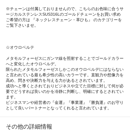
※チェーンは付属しておりませんので、こちらのお色味に合うサ
ージカルステンレスSUS316Lのゴールドチェーンをお買い求め
ご希望の方は 『ネックレスチェーン・革ひも』 のカテゴリーを
ご覧下さいませ。
☆オウロベルテ
メタモルフォーゼスにガンマ線を照射することでゴールドカラー
へと変化したオウロベルデ。
限られたメタモルフォーゼスしかこのオウロベルデにはならない
と言われている最も希少性の高いカラーです。直観力や想像力を
高め、閃きや決断力を与える力があるとされています。
成功へと導くとされておりビジネスや立てた目標に対して何が必
要でどうすれば良いのかを冷静に判断し、明確にするとされてい
ます。
ビジネスマンや経営者の『金運』『事業運』『勝負運』のお守り
として良いパートナーとなってくれると言われています。
その他の詳細情報